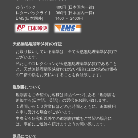
ゆうパック 400円 (日本国内一律)
レターパックライト 360円 (日本国内一律)
EMS(日本国外) 1400 ～ 2400円
天然無処理翡翠(A貨)の保証
お取り扱いしている翡翠は、全て天然無処理翡翠(A貨)で
ございます。
私たちのコレクションが天然無処理翡翠(A貨)であること
と、天然無処理翡翠(A貨)ではない場合にはお求めの価格
の二倍の額をお支払いすることを保証致します。
鑑別書について
鑑別書をご希望のお客様は商品ページにある「鑑別書を
追加する(日本語、英語)」の選択をお願い致します。
１週間から１０営業日ほどのお時間とともに、追加費用
を申し受ける場合がございます。
中央宝石研究所以外での鑑別書作成をご希望の場合に
は、事前にご連絡を頂けますようお願い致します。
返品について