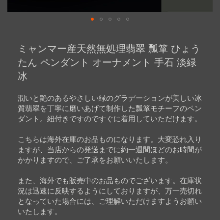
Skip
to
ミャンマー産天然無処理翡翠 瓢箪 ひょう
the
beginning
たん ペンダント オーナメント 手石 淡緑
of
冰
the
images
gallery
潤いと艶のあるやさしい緑のグラデーションが美しい冰
質翡翠を丁寧に磨いあげて制作した瓢箪モチーフのペン
ダント。紐付きですのですぐに着用していただけます。
こちらは海外在庫のお品ものになります。大変恐れ入り
ますが、当店からの発送までに約一週間ほどのお時間が
かかりますので、ご了承をお願いいたします。
また、海外でも販売中のお品ものでございます。在庫状
況は迅速に反映するようにしておりますが、万一売切れ
となっていた場合には、ご理解いただけますようお願い
いたします。