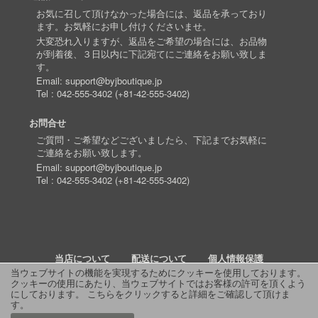
お気に召して頂けなかった場合には、返品を承っており
ます。お気軽にお申し付けくださいませ。
大変恐れ入りますが、返品をご希望の場合には、お品物
が到着後、３日以内に下記宛てにご連絡をお願い致しま
す。
Email:
support@byjboutique.jp
Tel :
042-555-3402
(
+81-42-555-3402
)
お問合せ
ご質問・ご希望などございましたら、下記までお気軽に
ご連絡をお願い致します。
Email:
support@byjboutique.jp
Tel :
042-555-3402
(
+81-42-555-3402
)
当店について
配送について
個人情報保護
当ウェブサイトの機能を実現するためにクッキーを使用しております。
クッキーの使用にあたり、当ウェブサイトではお客様の許可を頂くよう
詳細検索
よくあるご質問
お問い合わせ
RSS
にしております。
こちらをクリックすると詳細をご確認して頂けま
す
。
© 2011 J Boutique