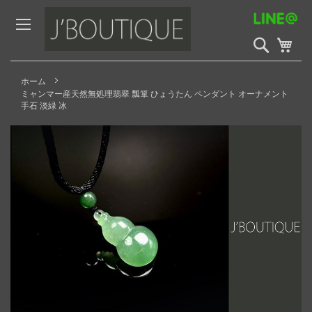
Skip
to
Content
検
My 
索
開
始
ホーム
ミャンマー産天然無処理翡翠 瓢箪 ひょうたん ペンダント オーナメント
手石 淡緑 冰
Skip
to
the
end
of
the
images
gallery