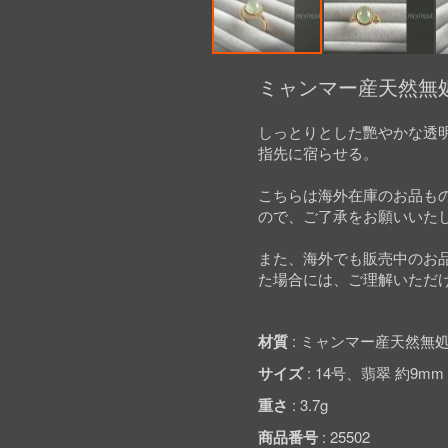
Skip
to
ミャンマー産天然無処
the
beginning
しっとりとした艷やかな透
of
指先に宿らせる。
the
images
gallery
こちらは海外在庫のお品も
ので、ご了承をお願いいた
また、海外でも販売中のお
た場合には、ご理解いただ
材質
ミャンマー産天然無処
サイズ
14号、翡翠 約9mm x
重さ
3.7g
商品番号
25502