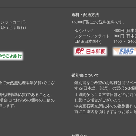
送料・配送方法
レジットカード)
15,000円以上で送料無料です。
 ゆうちょ銀行)
ゆうパック 400円 (日本国
レターパックライト 360円 (日本
EMS(日本国外) 1400 ～ 240
鑑別書について
て天然無処理翡翠(A貨)でござ
鑑別書をご希望のお客様は商品ペ
する(日本語、英語)」の選択をお
処理翡翠(A貨)であることと、
１週間から１０営業日ほどのお時
い場合にはお求めの価格の二倍の
し受ける場合がございます。
致します。
中央宝石研究所以外での鑑別書作
前にご連絡を頂けますようお願い
お問合せ