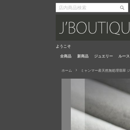
Skip
to
検
検
Content
索
索
開
開
始
始
ようこそ
全商品
新商品
ジュエリー
ルース
ホーム
ミャンマー産天然無処理翡翠 ジュ
Skip
to
the
end
of
the
images
gallery