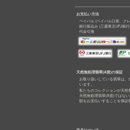
お支払い方法
ペイパル (ペイパル口座、ク
銀行振込み (三菱東京UFJ銀行
代金引換
天然無処理翡翠(A貨)の保証
お取り扱いしている翡翠は、全
います。
私たちのコレクションが天然無
天然無処理翡翠(A貨)ではな
額をお支払いすることを保証
返品について