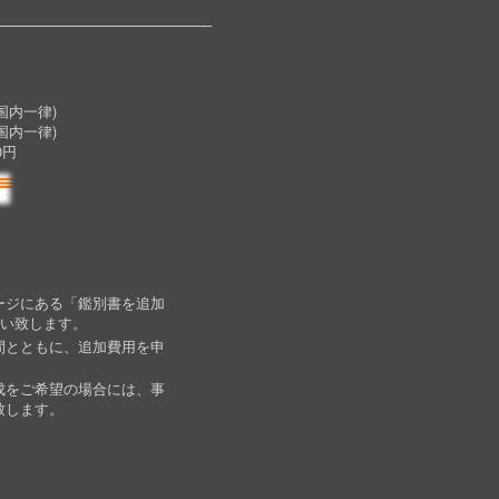
内一律)
国内一律)
0円
ージにある「鑑別書を追加
願い致します。
間とともに、追加費用を申
成をご希望の場合には、事
致します。