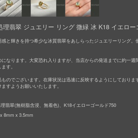
理翡翠 ジュエリー リング 微緑 冰 K18 イエロ
明感と輝きを持つ希少な冰質翡翠をあしらったジュエリーリング。
のになります。大変恐れ入りますが、当店からの発送までに約一週
します。
品ものでございます。在庫状況は迅速に反映するようにしておりま
けますようお願いいたします。
理翡翠(無樹脂含浸、無着色)、K18イエローゴールド750
 8mm x 3.5mm