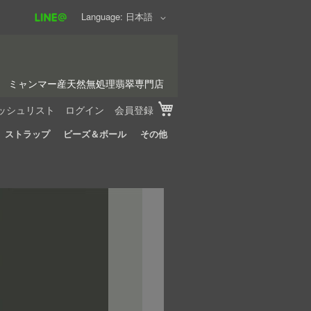
Language
日本語
ミャンマー産天然無処理翡翠専門店
My Cart
ッシュリスト
ログイン
会員登録
ストラップ
ビーズ＆ボール
その他