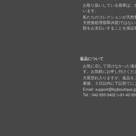
お取り扱いしている翡翠は、全
います。
私たちのコレクションが天然無
天然無処理翡翠(A貨)ではな
額をお支払いすることを保証
返品について
お気に召して頂けなかった場
す。お気軽にお申し付けくだ
大変恐れ入りますが、返品を
着後、３日以内に下記宛てに
Email:
support@byjboutique.j
Tel :
042-555-3402
(
+81-42-55