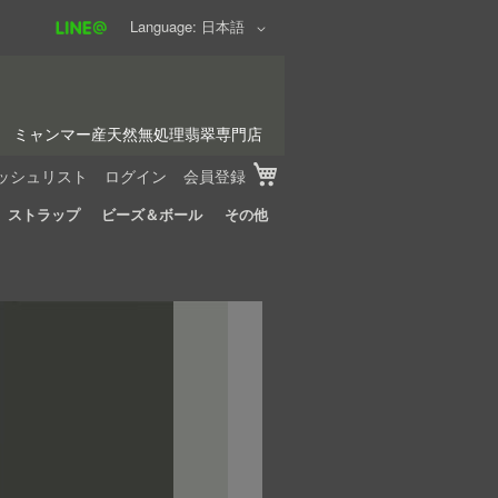
Language
日本語
ミャンマー産天然無処理翡翠専門店
My Cart
ッシュリスト
ログイン
会員登録
ストラップ
ビーズ＆ボール
その他