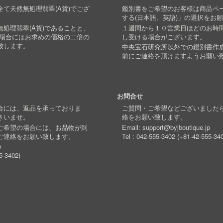
て天然無処理翡翠(A貨)でござ
鑑別書をご希望のお客様は商品ペ
する(日本語、英語)」の選択をお
処理翡翠(A貨)であることと、
１週間から１０営業日ほどのお時
い場合にはお求めの価格の二倍の
し受ける場合がございます。
致します。
中央宝石研究所以外での鑑別書作
前にご連絡を頂けますようお願い
お問合せ
合には、返品を承っておりま
ご質問・ご希望などございました
さいませ。
絡をお願い致します。
ご希望の場合には、お品物が到
Email:
support@byjboutique.jp
ご連絡をお願い致します。
Tel :
042-555-3402
(
+81-42-555-34
p
5-3402
)