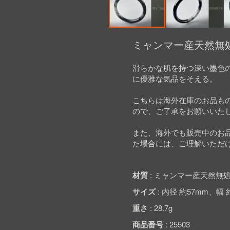
Skip
to
ミャンマー産天然無処
the
beginning
滑らかな肌を持つ深い墨色
of
に優雅な気品をそえる。
the
images
gallery
こちらは海外在庫のお品も
ので、ご了承をお願いいた
また、海外でも販売中のお
た場合には、ご理解いただ
材質
ミャンマー産天然無処
サイズ
内径 約57mm、幅 約
重さ
28.7g
商品番号
25503