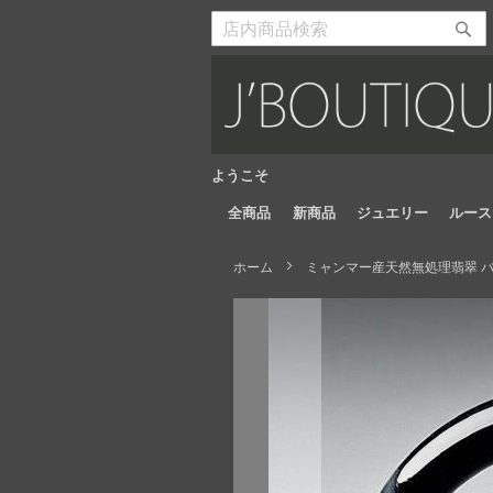
Skip
to
検
検
Content
索
索
開
開
始
始
ようこそ
全商品
新商品
ジュエリー
ルース
ホーム
ミャンマー産天然無処理翡翠 バ
Skip
to
the
end
of
the
images
gallery