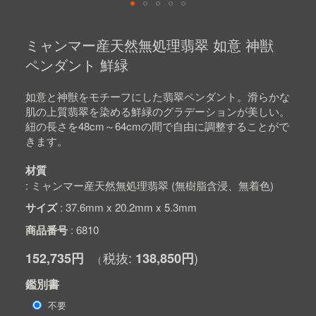
Skip
to
ミャンマー産天然無処理翡翠 如意 神獣
the
beginning
ペンダント 鮮緑
of
the
images
如意と神獣をモチーフにした翡翠ペンダント。滑らかな
gallery
肌の上質翡翠を染める鮮緑のグラデーションが美しい。
紐の長さを48cm～64cmの間で自由に調整することがで
きます。
材質
ミャンマー産天然無処理翡翠 (無樹脂含浸、無着色)
サイズ
37.6mm x 20.2mm x 5.3mm
商品番号
6810
152,735円
138,850円
鑑別書
不要