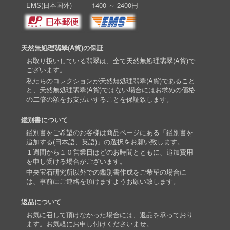
EMS(日本国外) 1400 ～ 2400円
天然無処理翡翠(A貨)の保証
お取り扱いしている翡翠は、全て天然無処理翡翠(A貨)で
ございます。
私たちのコレクションが天然無処理翡翠(A貨)であること
と、天然無処理翡翠(A貨)ではない場合にはお求めの価格
の二倍の額をお支払いすることを保証致します。
鑑別書について
鑑別書をご希望のお客様は商品ページにある「鑑別書を
追加する(日本語、英語)」の選択をお願い致します。
１週間から１０営業日ほどのお時間とともに、追加費用
を申し受ける場合がございます。
中央宝石研究所以外での鑑別書作成をご希望の場合に
は、事前にご連絡を頂けますようお願い致します。
返品について
お気に召して頂けなかった場合には、返品を承っており
ます。お気軽にお申し付けくださいませ。