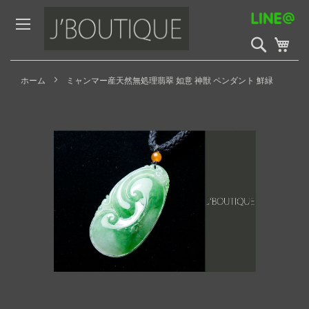
Skip
to
Content
検
My 
索
開
始
ホーム
ミャンマー産天然無処理翡翠 如意 神獣 ペンダント 鮮緑
Skip
to
the
end
of
the
images
gallery