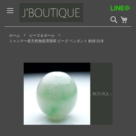
Skip
to
Content
検
My 
索
開
始
ホーム
ビーズ＆ボール
ミャンマー産天然無処理翡翠 ビーズ ペンダント 鮮緑 白冰
Skip
to
the
end
of
the
images
gallery