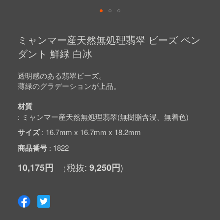
Skip
to
ミャンマー産天然無処理翡翠 ビーズ ペン
the
beginning
ダント 鮮緑 白冰
of
the
images
透明感のある翡翠ビーズ。
gallery
薄緑のグラデーションが上品。
材質
ミャンマー産天然無処理翡翠(無樹脂含浸、無着色)
サイズ
16.7mm x 16.7mm x 18.2mm
商品番号
1822
10,175円
9,250円