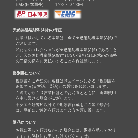
EMS(日本国外) 1400 ～ 2400円
天然無処理翡翠(A貨)の保証
お取り扱いしている翡翠は、全て天然無処理翡翠(A貨)で
ございます。
私たちのコレクションが天然無処理翡翠(A貨)であること
と、天然無処理翡翠(A貨)ではない場合にはお求めの価格
の二倍の額をお支払いすることを保証致します。
鑑別書について
鑑別書をご希望のお客様は商品ページにある「鑑別書を
追加する(日本語、英語)」の選択をお願い致します。
１週間から１０営業日ほどのお時間とともに、追加費用
を申し受ける場合がございます。
中央宝石研究所以外での鑑別書作成をご希望の場合に
は、事前にご連絡を頂けますようお願い致します。
返品について
お気に召して頂けなかった場合には、返品を承っており
ます。お気軽にお申し付けくださいませ。