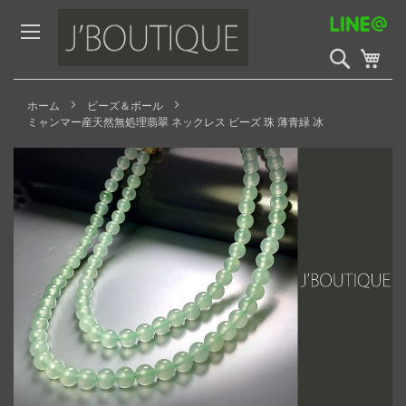
Skip
to
Content
検
My 
索
開
始
ホーム
ビーズ＆ボール
ミャンマー産天然無処理翡翠 ネックレス ビーズ 珠 薄青緑 冰
Skip
to
the
end
of
the
images
gallery