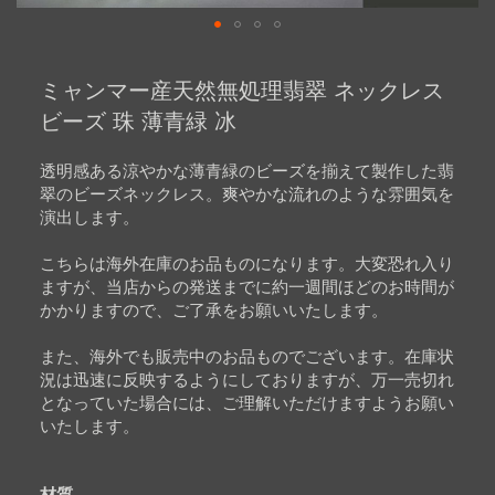
Skip
to
ミャンマー産天然無処理翡翠 ネックレス
the
beginning
ビーズ 珠 薄青緑 冰
of
the
images
透明感ある涼やかな薄青緑のビーズを揃えて製作した翡
gallery
翠のビーズネックレス。爽やかな流れのような雰囲気を
演出します。
こちらは海外在庫のお品ものになります。大変恐れ入り
ますが、当店からの発送までに約一週間ほどのお時間が
かかりますので、ご了承をお願いいたします。
また、海外でも販売中のお品ものでございます。在庫状
況は迅速に反映するようにしておりますが、万一売切れ
となっていた場合には、ご理解いただけますようお願い
いたします。
材質