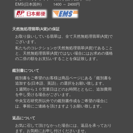
EMS(日本国外) 1400 ～ 2400円
天然無処理翡翠(A貨)の保証
お取り扱いしている翡翠は、全て天然無処理翡翠(A貨)で
ございます。
私たちのコレクションが天然無処理翡翠(A貨)であること
と、天然無処理翡翠(A貨)ではない場合にはお求めの価格
の二倍の額をお支払いすることを保証致します。
鑑別書について
鑑別書をご希望のお客様は商品ページにある「鑑別書を
追加する(日本語、英語)」の選択をお願い致します。
１週間から１０営業日ほどのお時間とともに、追加費用
を申し受ける場合がございます。
中央宝石研究所以外での鑑別書作成をご希望の場合に
は、事前にご連絡を頂けますようお願い致します。
返品について
お気に召して頂けなかった場合には、返品を承っており
ます。お気軽にお申し付けくださいませ。