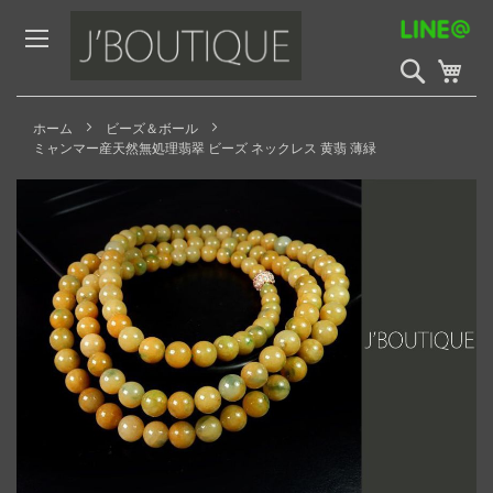
Skip
to
Content
検
My 
索
開
始
ホーム
ビーズ＆ボール
ミャンマー産天然無処理翡翠 ビーズ ネックレス 黄翡 薄緑
Skip
to
the
end
of
the
images
gallery