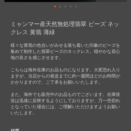
Skip
to
ミャンマー産天然無処理翡翠 ビーズ ネッ
the
beginning
クレス 黄翡 薄緑
of
the
images
様々な黄翡の色合いがみせる落ち着いた印象のビーズを
gallery
集めて制作した翡翠ビーズのネックレス。穏やかな居心
地の良さを感じさせます。
こちらは海外在庫のお品ものになります。大変恐れ入り
ますが、当店からの発送までに約一週間ほどのお時間が
かかりますので、ご了承をお願いいたします。
また、海外でも販売中のお品ものでございます。在庫状
況は迅速に反映するようにしておりますが、万一売切れ
となっていた場合には、ご理解いただけますようお願い
いたします。
材質