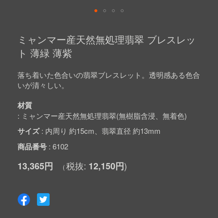
Skip
to
ミャンマー産天然無処理翡翠 ブレスレッ
the
beginning
ト 薄緑 薄紫
of
the
images
落ち着いた色合いの翡翠ブレスレット。透明感ある色合
gallery
いが清々しい。
材質
ミャンマー産天然無処理翡翠(無樹脂含浸、無着色)
サイズ
内周り 約15cm、翡翠直径 約13mm
商品番号
6102
13,365円
12,150円