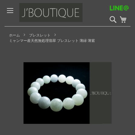
Skip
to
Content
検
My 
索
開
始
ホーム
ブレスレット
ミャンマー産天然無処理翡翠 ブレスレット 薄緑 薄紫
Skip
to
the
end
of
the
images
gallery