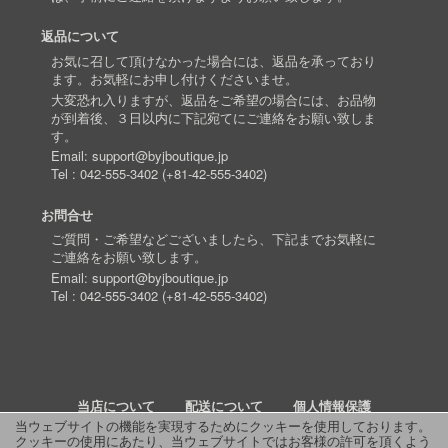
返品について
お気に召して頂けなかった場合には、返品を承っており
ます。お気軽にお申し付けくださいませ。
大変恐れ入りますが、返品をご希望の場合には、お品物
が到着後、３日以内に下記宛てにご連絡をお願い致しま
す。
Email:
support@byjboutique.jp
Tel :
042-555-3402
(
+81-42-555-3402
)
お問合せ
ご質問・ご希望などございましたら、下記までお気軽に
ご連絡をお願い致します。
Email:
support@byjboutique.jp
Tel :
042-555-3402
(
+81-42-555-3402
)
当店について
配送について
個人情報保護
当ウェブサイトの機能を実現するためにクッキーを使用しております。
クッキーの使用にあたり、当ウェブサイトではお客様の許可を頂くよう
詳細検索
よくあるご質問
お問い合わせ
RSS