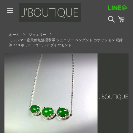
Skip
to
Content
検
My 
索
開
始
ホーム
ジュエリー
ミャンマー産天然無処理翡翠 ジュエリー ペンダント カボッション 明緑
冰 K18 ホワイトゴールド ダイヤモンド
Skip
to
the
end
of
the
images
gallery