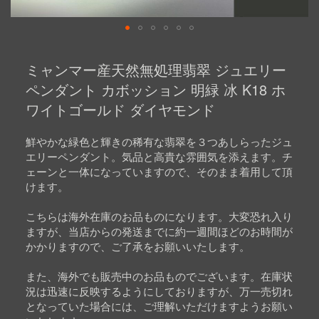
Skip
to
ミャンマー産天然無処理翡翠 ジュエリー
the
beginning
ペンダント カボッション 明緑 冰 K18 ホ
of
ワイトゴールド ダイヤモンド
the
images
gallery
鮮やかな緑色と輝きの稀有な翡翠を３つあしらったジュ
エリーペンダント。気品と高貴な雰囲気を添えます。チ
ェーンと一体になっていますので、そのまま着用して頂
けます。
こちらは海外在庫のお品ものになります。大変恐れ入り
ますが、当店からの発送までに約一週間ほどのお時間が
かかりますので、ご了承をお願いいたします。
また、海外でも販売中のお品ものでございます。在庫状
況は迅速に反映するようにしておりますが、万一売切れ
となっていた場合には、ご理解いただけますようお願い