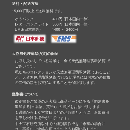
送料・配送方法
15,000円以上で送料無料です。
ゆうパック 400円 (日本国内一律)
レターパックライト 360円 (日本国内一律)
EMS(日本国外) 1400 ～ 2400円
天然無処理翡翠(A貨)の保証
お取り扱いしている翡翠は、全て天然無処理翡翠(A貨)で
ございます。
私たちのコレクションが天然無処理翡翠(A貨)であること
と、天然無処理翡翠(A貨)ではない場合にはお求めの価格
の二倍の額をお支払いすることを保証致します。
鑑別書について
鑑別書をご希望のお客様は商品ページにある「鑑別書を
追加する(日本語、英語)」の選択をお願い致します。
１週間から１０営業日ほどのお時間とともに、追加費用
を申し受ける場合がございます。
中央宝石研究所以外での鑑別書作成をご希望の場合に
は、事前にご連絡を頂けますようお願い致します。