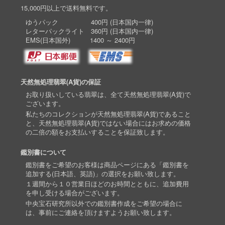
15,000円以上で送料無料です。
ゆうパック 400円 (日本国内一律)
レターパックライト 360円 (日本国内一律)
EMS(日本国外) 1400 ～ 2400円
天然無処理翡翠(A貨)の保証
お取り扱いしている翡翠は、全て天然無処理翡翠(A貨)で
ございます。
私たちのコレクションが天然無処理翡翠(A貨)であること
と、天然無処理翡翠(A貨)ではない場合にはお求めの価格
の二倍の額をお支払いすることを保証致します。
鑑別書について
鑑別書をご希望のお客様は商品ページにある「鑑別書を
追加する(日本語、英語)」の選択をお願い致します。
１週間から１０営業日ほどのお時間とともに、追加費用
を申し受ける場合がございます。
中央宝石研究所以外での鑑別書作成をご希望の場合に
は、事前にご連絡を頂けますようお願い致します。