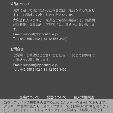
返品について
お気に召して頂けなかった場合には、返品を承っており
ます。お気軽にお申し付けくださいませ。
大変恐れ入りますが、返品をご希望の場合には、お品物
が到着後、３日以内に下記宛てにご連絡をお願い致しま
す。
Email:
support@byjboutique.jp
Tel :
042-555-3402
(
+81-42-555-3402
)
お問合せ
ご質問・ご希望などございましたら、下記までお気軽に
ご連絡をお願い致します。
Email:
support@byjboutique.jp
Tel :
042-555-3402
(
+81-42-555-3402
)
当店について
配送について
個人情報保護
当ウェブサイトの機能を実現するためにクッキーを使用しております。
クッキーの使用にあたり、当ウェブサイトではお客様の許可を頂くよう
詳細検索
よくあるご質問
お問い合わせ
RSS
にしております。
こちらをクリックすると詳細をご確認して頂けま