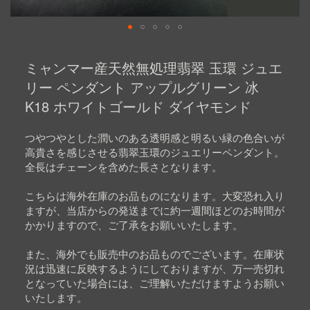
Skip
to
ミャンマー産天然無処理翡翠 玉環 ジュエ
the
beginning
リー ペンダント アップルグリーン 冰
of
K18 ホワイトゴールド ダイヤモンド
the
images
gallery
つやつやとした潤いのある透明感と明るい緑の色合いが
高貴さを感じさせる翡翠玉環のジュエリーペンダント。
全長はチェーンを含めた長さとなります。
こちらは海外在庫のお品ものになります。大変恐れ入り
ますが、当店からの発送までに約一週間ほどのお時間が
かかりますので、ご了承をお願いいたします。
また、海外でも販売中のお品ものでございます。在庫状
況は迅速に反映するようにしておりますが、万一売切れ
となっていた場合には、ご理解いただけますようお願い
いたします。