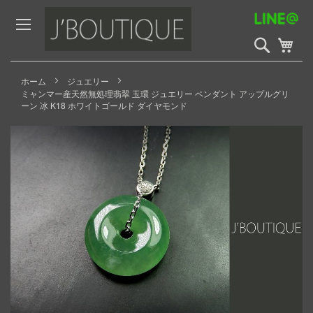
Skip
to
Content
検
My 
索
開
始
ホーム
ジュエリー
ミャンマー産天然無処理翡翠 玉環 ジュエリー ペンダント アップルグリ
ーン 冰 K18 ホワイトゴールド ダイヤモンド
Skip
to
the
end
of
the
images
gallery