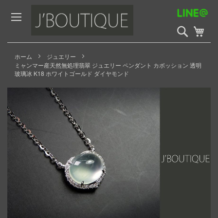
Skip
to
Content
検
My 
索
開
始
ホーム
ジュエリー
ミャンマー産天然無処理翡翠 ジュエリー ペンダント カボッション 透明
玻璃冰 K18 ホワイトゴールド ダイヤモンド
Skip
to
the
end
of
the
images
gallery