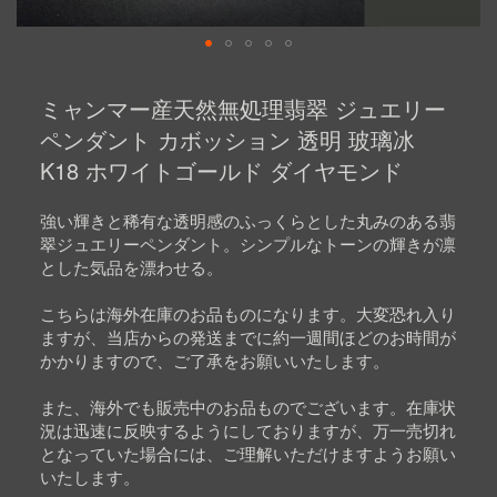
Skip
to
ミャンマー産天然無処理翡翠 ジュエリー
the
beginning
ペンダント カボッション 透明 玻璃冰
of
K18 ホワイトゴールド ダイヤモンド
the
images
gallery
強い輝きと稀有な透明感のふっくらとした丸みのある翡
翠ジュエリーペンダント。シンプルなトーンの輝きが凛
とした気品を漂わせる。
こちらは海外在庫のお品ものになります。大変恐れ入り
ますが、当店からの発送までに約一週間ほどのお時間が
かかりますので、ご了承をお願いいたします。
また、海外でも販売中のお品ものでございます。在庫状
況は迅速に反映するようにしておりますが、万一売切れ
となっていた場合には、ご理解いただけますようお願い
いたします。