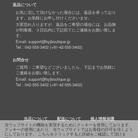
返品について
お気に召して頂けなかった場合には、返品を承っており
ます。お気軽にお申し付けくださいませ。
大変恐れ入りますが、返品をご希望の場合には、お品物
が到着後、３日以内に下記宛てにご連絡をお願い致しま
す。
Email:
support@byjboutique.jp
Tel :
042-555-3402
(
+81-42-555-3402
)
お問合せ
ご質問・ご希望などございましたら、下記までお気軽に
ご連絡をお願い致します。
Email:
support@byjboutique.jp
Tel :
042-555-3402
(
+81-42-555-3402
)
当店について
配送について
個人情報保護
当ウェブサイトの機能を実現するためにクッキーを使用しております。
クッキーの使用にあたり、当ウェブサイトではお客様の許可を頂くよう
詳細検索
よくあるご質問
お問い合わせ
RSS
にしております。
こちらをクリックすると詳細をご確認して頂けま