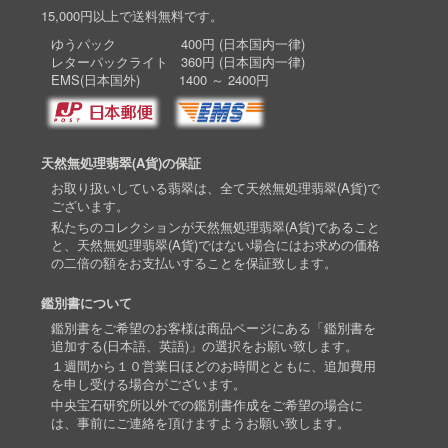
15,000円以上で送料無料です。
ゆうパック 400円 (日本国内一律)
レターパックライト 360円 (日本国内一律)
EMS(日本国外) 1400 ～ 2400円
天然無処理翡翠(A貨)の保証
お取り扱いしている翡翠は、全て天然無処理翡翠(A貨)で
ございます。
私たちのコレクションが天然無処理翡翠(A貨)であること
と、天然無処理翡翠(A貨)ではない場合にはお求めの価格
の二倍の額をお支払いすることを保証致します。
鑑別書について
鑑別書をご希望のお客様は商品ページにある「鑑別書を
追加する(日本語、英語)」の選択をお願い致します。
１週間から１０営業日ほどのお時間とともに、追加費用
を申し受ける場合がございます。
中央宝石研究所以外での鑑別書作成をご希望の場合に
は、事前にご連絡を頂けますようお願い致します。