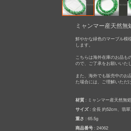
Skip
to
ミャンマー産天然無処
the
beginning
鮮やかな緑色のマーブル模
of
します。
the
images
gallery
こちらは海外在庫のお品も
ので、ご了承をお願いいた
また、海外でも販売中のお
た場合には、ご理解いただ
材質
ミャンマー産天然無処
サイズ
全長 約52cm、翡翠直
重さ
65.5g
商品番号
24062