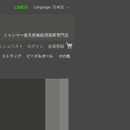
Language
日本語
ミャンマー産天然無処理翡翠専門店
My Cart
ッシュリスト
ログイン
会員登録
ストラップ
ビーズ＆ボール
その他