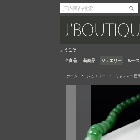
Skip
to
検
検
Content
索
索
開
開
始
始
ようこそ
全商品
新商品
ジュエリー
ルース
ホーム
ジュエリー
ミャンマー産天
Skip
to
the
end
of
the
images
gallery