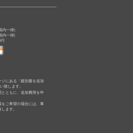
内一律)
国内一律)
0円
ージにある「鑑別書を追加
願い致します。
間とともに、追加費用を申
成をご希望の場合には、事
致します。