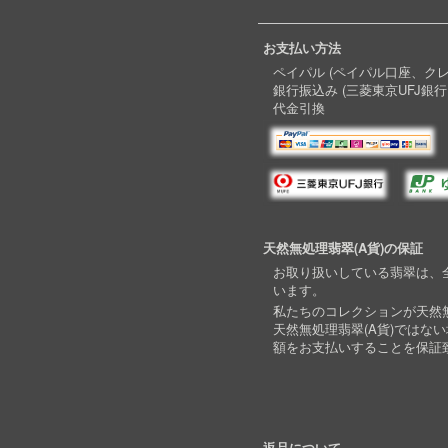
お支払い方法
ペイパル (ペイパル口座、ク
銀行振込み (三菱東京UFJ銀行
代金引換
天然無処理翡翠(A貨)の保証
お取り扱いしている翡翠は、全
います。
私たちのコレクションが天然無
天然無処理翡翠(A貨)ではな
額をお支払いすることを保証
返品について