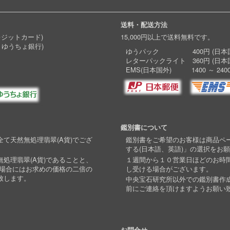
送料・配送方法
レジットカード)
15,000円以上で送料無料です。
 ゆうちょ銀行)
ゆうパック 400円 (日本国
レターパックライト 360円 (日本
EMS(日本国外) 1400 ～ 240
鑑別書について
て天然無処理翡翠(A貨)でござ
鑑別書をご希望のお客様は商品ペ
する(日本語、英語)」の選択をお
処理翡翠(A貨)であることと、
１週間から１０営業日ほどのお時
い場合にはお求めの価格の二倍の
し受ける場合がございます。
致します。
中央宝石研究所以外での鑑別書作
前にご連絡を頂けますようお願い
お問合せ