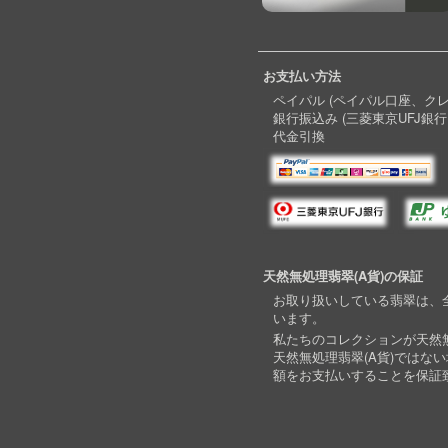
お支払い方法
ペイパル (ペイパル口座、ク
銀行振込み (三菱東京UFJ銀行
代金引換
天然無処理翡翠(A貨)の保証
お取り扱いしている翡翠は、全
います。
私たちのコレクションが天然無
天然無処理翡翠(A貨)ではな
額をお支払いすることを保証