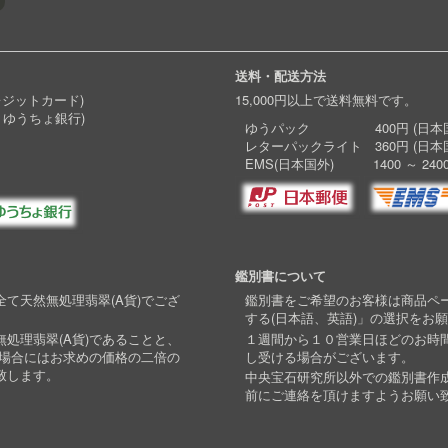
送料・配送方法
レジットカード)
15,000円以上で送料無料です。
 ゆうちょ銀行)
ゆうパック 400円 (日本国
レターパックライト 360円 (日本
EMS(日本国外) 1400 ～ 240
鑑別書について
て天然無処理翡翠(A貨)でござ
鑑別書をご希望のお客様は商品ペ
する(日本語、英語)」の選択をお
処理翡翠(A貨)であることと、
１週間から１０営業日ほどのお時
い場合にはお求めの価格の二倍の
し受ける場合がございます。
致します。
中央宝石研究所以外での鑑別書作
前にご連絡を頂けますようお願い