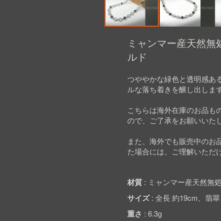
Skip
to
ミャンマー産天然無処
the
ルド
beginning
of
the
つややかな緑色と透明感あ
images
ルな落ち着きを醸し出しま
gallery
こちらは海外在庫のお品も
ので、ご了承をお願いいた
また、海外でも販売中のお
た場合には、ご理解いただ
材質
ミャンマー産天然無処
サイズ
全長 約19cm、翡翠 約
重さ
6.3g