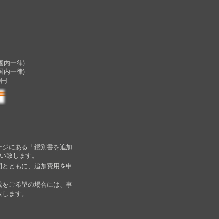
内一律)
国内一律)
0円
ージにある「鑑別書を追加
願い致します。
間とともに、追加費用を申
成をご希望の場合には、事
致します。