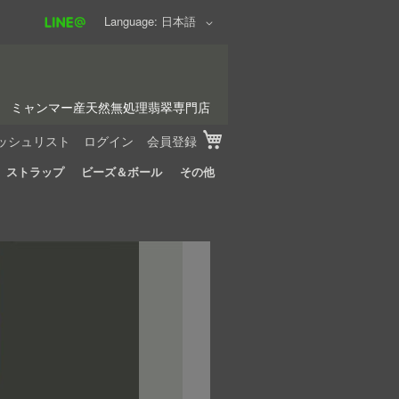
Language
日本語
ミャンマー産天然無処理翡翠専門店
My Cart
ッシュリスト
ログイン
会員登録
ストラップ
ビーズ＆ボール
その他