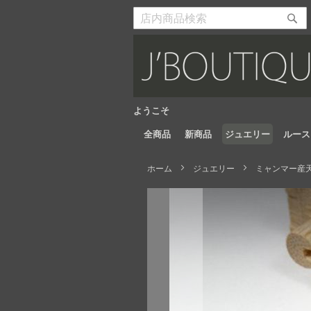
Skip
to
検
検
Content
索
索
開
開
始
始
ようこそ
全商品
新商品
ジュエリー
ルース
ホーム
ジュエリー
ミャンマー産天
Skip
to
the
end
of
the
images
gallery