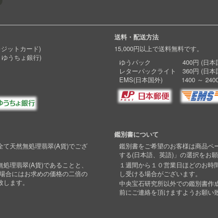
送料・配送方法
レジットカード)
15,000円以上で送料無料です。
 ゆうちょ銀行)
ゆうパック 400円 (日本国
レターパックライト 360円 (日本
EMS(日本国外) 1400 ～ 240
鑑別書について
て天然無処理翡翠(A貨)でござ
鑑別書をご希望のお客様は商品ペ
する(日本語、英語)」の選択をお
処理翡翠(A貨)であることと、
１週間から１０営業日ほどのお時
い場合にはお求めの価格の二倍の
し受ける場合がございます。
致します。
中央宝石研究所以外での鑑別書作
前にご連絡を頂けますようお願い