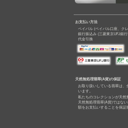
お支払い方法
ペイパル (ペイパル口座、ク
銀行振込み (三菱東京UFJ銀行
代金引換
天然無処理翡翠(A貨)の保証
お取り扱いしている翡翠は、全
います。
私たちのコレクションが天然無
天然無処理翡翠(A貨)ではな
額をお支払いすることを保証