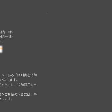
内一律)
国内一律)
0円
ージにある「鑑別書を追加
願い致します。
間とともに、追加費用を申
成をご希望の場合には、事
致します。