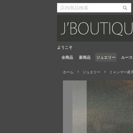
Skip
to
検
検
Content
索
索
開
開
始
始
ようこそ
全商品
新商品
ジュエリー
ルース
ホーム
ジュエリー
ミャンマー産天
Skip
to
the
end
of
the
images
gallery