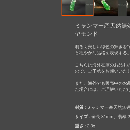
Skip
to
ミャンマー産天然無処理
the
ヤモンド
beginning
of
the
明るく美しい緑色の輝きを
images
と穏やかな品格を表現する
gallery
こちらは海外在庫のお品も
ので、ご了承をお願いいた
また、海外でも販売中のお
た場合には、ご理解いただ
材質
ミャンマー産天然無処
サイズ
全長 31mm、翡翠 25
重さ
2.3g