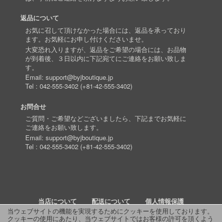
返品について
お気に召して頂けなかった場合には、返品を承っており
ます。お気軽にお申し付けくださいませ。
大変恐れ入りますが、返品をご希望の場合には、お品物
が到着後、３日以内に下記宛てにご連絡をお願い致しま
す。
Email:
support@byjboutique.jp
Tel :
042-555-3402
(
+81-42-555-3402
)
お問合せ
ご質問・ご希望などございましたら、下記までお気軽に
ご連絡をお願い致します。
Email:
support@byjboutique.jp
Tel :
042-555-3402
(
+81-42-555-3402
)
当店について
配送について
個人情報保護
当ウェブサイトの機能を実現するためにクッキーを使用しております。
クッキーの使用にあたり、当ウェブサイトではお客様の許可を頂くよう
詳細検索
よくあるご質問
お問い合わせ
RSS