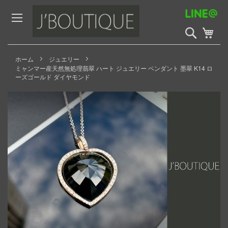
Skip
to
Content
検
My 
索
開
始
ホーム
ジュエリー
ミャンマー産天然無処理翡翠 ハート ジュエリー ペンダント 墨翠 K14 ロ
ーズゴールド ダイヤモンド
Skip
to
the
end
of
the
images
gallery