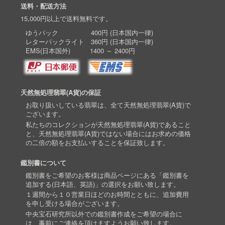
送料・配送方法
15,000円以上で送料無料です。
ゆうパック 400円 (日本国内一律)
レターパックライト 360円 (日本国内一律)
EMS(日本国外) 1400 ～ 2400円
天然無処理翡翠(A貨)の保証
お取り扱いしている翡翠は、全て天然無処理翡翠(A貨)で
ございます。
私たちのコレクションが天然無処理翡翠(A貨)であること
と、天然無処理翡翠(A貨)ではない場合にはお求めの価格
の二倍の額をお支払いすることを保証致します。
鑑別書について
鑑別書をご希望のお客様は商品ページにある「鑑別書を
追加する(日本語、英語)」の選択をお願い致します。
１週間から１０営業日ほどのお時間とともに、追加費用
を申し受ける場合がございます。
中央宝石研究所以外での鑑別書作成をご希望の場合に
は、事前にご連絡を頂けますようお願い致します。