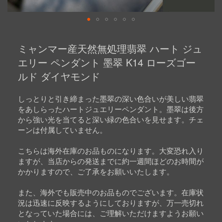
Skip
to
ミャンマー産天然無処理翡翠 ハート ジュ
the
beginning
エリー ペンダント 墨翠 K14 ローズゴー
of
ルド ダイヤモンド
the
images
gallery
しっとりと引き締まった墨翠の深い色合いが美しい翡翠
をあしらったハートジュエリーペンダント。墨翠は後方
から強い光を当てると深い緑の色合いを見せます。チェ
ーンは付属していません。
こちらは海外在庫のお品ものになります。大変恐れ入り
ますが、当店からの発送までに約一週間ほどのお時間が
かかりますので、ご了承をお願いいたします。
また、海外でも販売中のお品ものでございます。在庫状
況は迅速に反映するようにしておりますが、万一売切れ
となっていた場合には、ご理解いただけますようお願い