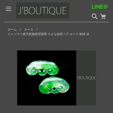
Skip
to
Content
検
My 
索
開
始
ホーム
ルース
ミャンマー産天然無処理翡翠 小さな如意ペア ルース 鮮緑 冰
Skip
to
the
end
of
the
images
gallery