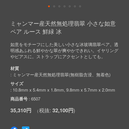
Skip
to
ミャンマー産天然無処理翡翠 小さな如意
the
beginning
ペア ルース 鮮緑 冰
of
the
images
如意をモチーフにした美しい小さな冰玻璃翡翠ペア。透
gallery
明感あふれる鮮やかな翠が爽やかできれい。イヤリング
やピアスに。ストラップにアクセントとしても。
材質
ミャンマー産天然無処理翡翠(無樹脂含浸、無着色)
サイズ
10.8mm x 5.4mm x 1.8mm, 9.8mm x 5.7mm x 2.0mm
商品番号
6507
35,310円
32,100円