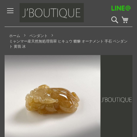
Skip
to
Content
検
My 
索
開
始
ホーム
ペンダント
ミャンマー産天然無処理翡翠 ヒキュウ 貔貅 オーナメント 手石 ペンダン
ト 黄翡 冰
Skip
to
the
end
of
the
images
gallery