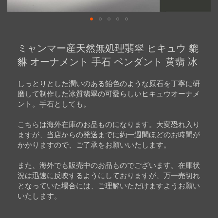
Skip
to
ミャンマー産天然無処理翡翠 ヒキュウ 貔
the
beginning
貅 オーナメント 手石 ペンダント 黄翡 冰
of
the
images
しっとりとした潤いのある飴色のような原石を丁寧に研
gallery
磨して制作した冰質翡翠の可愛らしいヒキュウオーナメ
ント。手石としても。
こちらは海外在庫のお品ものになります。大変恐れ入り
ますが、当店からの発送までに約一週間ほどのお時間が
かかりますので、ご了承をお願いいたします。
また、海外でも販売中のお品ものでございます。在庫状
況は迅速に反映するようにしておりますが、万一売切れ
となっていた場合には、ご理解いただけますようお願い
いたします。