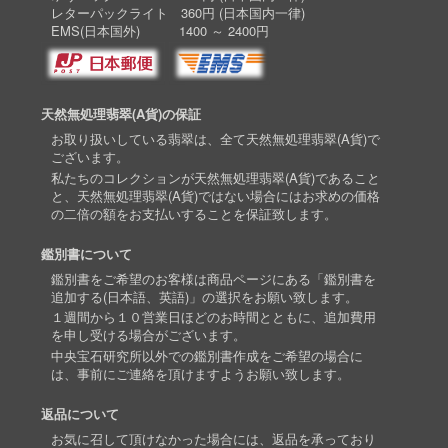
レターパックライト 360円 (日本国内一律)
EMS(日本国外) 1400 ～ 2400円
天然無処理翡翠(A貨)の保証
お取り扱いしている翡翠は、全て天然無処理翡翠(A貨)で
ございます。
私たちのコレクションが天然無処理翡翠(A貨)であること
と、天然無処理翡翠(A貨)ではない場合にはお求めの価格
の二倍の額をお支払いすることを保証致します。
鑑別書について
鑑別書をご希望のお客様は商品ページにある「鑑別書を
追加する(日本語、英語)」の選択をお願い致します。
１週間から１０営業日ほどのお時間とともに、追加費用
を申し受ける場合がございます。
中央宝石研究所以外での鑑別書作成をご希望の場合に
は、事前にご連絡を頂けますようお願い致します。
返品について
お気に召して頂けなかった場合には、返品を承っており