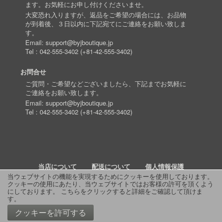
ます。お気軽にお申し付けくださいませ。
大変恐れ入りますが、返品をご希望の場合には、お品物
が到着後、３日以内に下記宛てにご連絡をお願い致しま
す。
Email:
support@byjboutique.jp
Tel :
042-555-3402
(
+81-42-555-3402
)
お問合せ
ご質問・ご希望などございましたら、下記までお気軽に
ご連絡をお願い致します。
Email:
support@byjboutique.jp
Tel :
042-555-3402
(
+81-42-555-3402
)
当店について
配送について
個人情報保護
当ウェブサイトの機能を実現するためにクッキーを使用しております。
クッキーの使用にあたり、当ウェブサイトではお客様の許可を頂くよう
詳細検索
よくあるご質問
お問い合わせ
RSS
にしております。
こちらをクリックすると詳細をご確認して頂けま
す
。
© 2011 J Boutique
クッキーを許可する