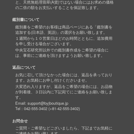
と、天然無処理翡翠(A貨)ではない場合にはお求めの価格
の二倍の額をお支払いすることを保証致します。
鑑別書について
鑑別書をご希望のお客様は商品ページにある「鑑別書を
追加する(日本語、英語)」の選択をお願い致します。
１週間から１０営業日ほどのお時間とともに、追加費用
を申し受ける場合がございます。
中央宝石研究所以外での鑑別書作成をご希望の場合に
は、事前にご連絡を頂けますようお願い致します。
返品について
お気に召して頂けなかった場合には、返品を承っており
ます。お気軽にお申し付けくださいませ。
大変恐れ入りますが、返品をご希望の場合には、お品物
が到着後、３日以内に下記宛てにご連絡をお願い致しま
す。
Email:
support@byjboutique.jp
Tel :
042-555-3402
(
+81-42-555-3402
)
お問合せ
ご質問・ご希望などございましたら、下記までお気軽に
ご連絡をお願い致します。