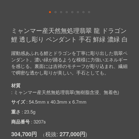
Skip
to
ミャンマー産天然無処理翡翠 龍 ドラゴン
the
beginning
鯉 透し彫り ペンダント 手石 鮮緑 濃緑 白
of
the
images
躍動感あふれる鯉とドラゴンを丁寧に彫り出した翡翠ペ
gallery
ンダント。濃い緑が踊るような模様に力強いエネルギー
を感じる。裏面には吉祥のモチーフが彫り込まれ、繊細
で稠密な透かし彫りが美しい。手石としても。
材質
ミャンマー産天然無処理翡翠(無樹脂含浸、無着色)
サイズ
54.5mm x 40.3mm x 6.7mm
重さ
23.5g
商品番号
3207s
304,700円
277,000円