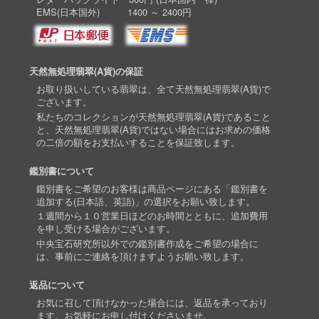
EMS(日本国外) 1400 ～ 2400円
天然無処理翡翠(A貨)の保証
お取り扱いしている翡翠は、全て天然無処理翡翠(A貨)で
ございます。
私たちのコレクションが天然無処理翡翠(A貨)であること
と、天然無処理翡翠(A貨)ではない場合にはお求めの価格
の二倍の額をお支払いすることを保証致します。
鑑別書について
鑑別書をご希望のお客様は商品ページにある「鑑別書を
追加する(日本語、英語)」の選択をお願い致します。
１週間から１０営業日ほどのお時間とともに、追加費用
を申し受ける場合がございます。
中央宝石研究所以外での鑑別書作成をご希望の場合に
は、事前にご連絡を頂けますようお願い致します。
返品について
お気に召して頂けなかった場合には、返品を承っており
ます。お気軽にお申し付けくださいませ。