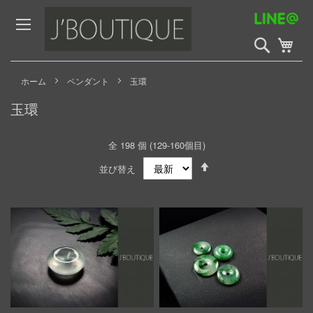
Skip
to
Content
検
My 
索
開
始
ホーム
ペンダント
玉環
玉環
全
198
個 (
129
-
160
個目)
Set
並び替え
Descending
Direction