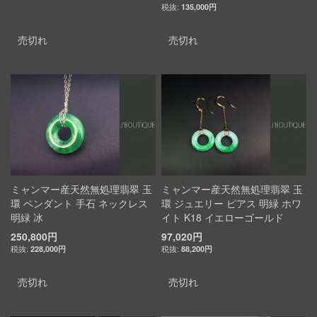
135,000円
売切れ
売切れ
ミャンマー産天然無処理翡翠 玉
ミャンマー産天然無処理翡翠 玉
環 ペンダント 手石 ネックレス
環 ジュエリー ピアス 明緑 ホワ
明緑 冰
イト K18 イエローゴールド
250,800円
97,020円
228,000円
88,200円
売切れ
売切れ