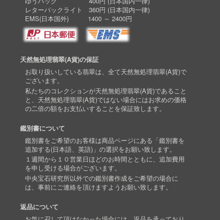
ゆうパック 400円 (日本国内一律)
レターパックライト 360円 (日本国内一律)
EMS(日本国外) 1400 ～ 2400円
天然無処理翡翠(A貨)の保証
お取り扱いしている翡翠は、全て天然無処理翡翠(A貨)で
ございます。
私たちのコレクションが天然無処理翡翠(A貨)であること
と、天然無処理翡翠(A貨)ではない場合にはお求めの価格
の二倍の額をお支払いすることを保証致します。
鑑別書について
鑑別書をご希望のお客様は商品ページにある「鑑別書を
追加する(日本語、英語)」の選択をお願い致します。
１週間から１０営業日ほどのお時間とともに、追加費用
を申し受ける場合がございます。
中央宝石研究所以外での鑑別書作成をご希望の場合に
は、事前にご連絡を頂けますようお願い致します。
返品について
お気に召して頂けなかった場合には、返品を承っており