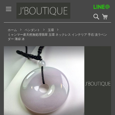
Skip
to
Content
検
My 
索
開
始
ホーム
ペンダント
玉環
ミャンマー産天然無処理翡翠 玉環 ネックレス インテリア 手石 淡ラベン
ダー 薄緑 冰
Skip
to
the
end
of
the
images
gallery