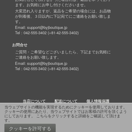
ます。お気軽にお申し付けくださいませ。
大変恐れ入りますが、返品をご希望の場合には、お品物
が到着後、３日以内に下記宛てにご連絡をお願い致しま
す。
Email:
support@byjboutique.jp
Tel :
042-555-3402
(
+81-42-555-3402
)
お問合せ
ご質問・ご希望などございましたら、下記までお気軽に
ご連絡をお願い致します。
Email:
support@byjboutique.jp
Tel :
042-555-3402
(
+81-42-555-3402
)
当店について
配送について
個人情報保護
当ウェブサイトの機能を実現するためにクッキーを使用しております。
クッキーの使用にあたり、当ウェブサイトではお客様の許可を頂くよう
詳細検索
よくあるご質問
お問い合わせ
RSS
にしております。
こちらをクリックすると詳細をご確認して頂けま
す
。
© 2011 J Boutique
クッキーを許可する