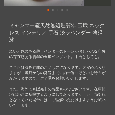
Skip
to
ミャンマー産天然無処理翡翠 玉環 ネック
the
beginning
レス インテリア 手石 淡ラベンダー 薄緑
of
冰
the
images
gallery
潤いと艶のある薄ラベンダーのトーンがおしゃれな印象
の存在感ある翡翠の玉環ペンダント。手石としても。
こちらは海外在庫のお品ものになります。大変恐れ入り
ますが、当店からの発送までに約一週間ほどのお時間が
かかりますので、ご了承をお願いいたします。
また、海外でも販売中のお品ものでございます。在庫状
況は迅速に反映するようにしておりますが、万一売切れ
となっていた場合には、ご理解いただけますようお願い
いたします。