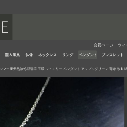
会員ページ
ウィ
龍＆鳳凰
仏像
ネックレス
リング
ペンダント
ブレスレット
ンマー産天然無処理翡翠 玉環 ジュエリー ペンダント アップルグリーン 薄緑 冰 K1