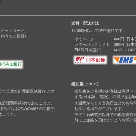
送料・配送方法
レジットカード)
15,000円以上で送料無料です。
 ゆうちょ銀行)
ゆうパック 400円 (日本国
レターパックライト 360円 (日本
EMS(日本国外) 1400 ～ 240
鑑別書について
て天然無処理翡翠(A貨)でござ
鑑別書をご希望のお客様は商品ペ
する(日本語、英語)」の選択をお
処理翡翠(A貨)であることと、
１週間から１０営業日ほどのお時
い場合にはお求めの価格の二倍の
し受ける場合がございます。
致します。
中央宝石研究所以外での鑑別書作
前にご連絡を頂けますようお願い