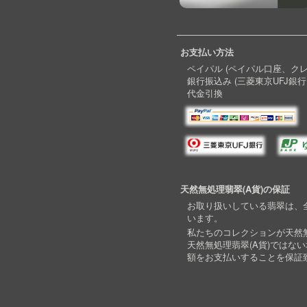
お支払い方法
ペイパル (ペイパル口座、ク
銀行振込み (三菱東京UFJ銀行
代金引換
天然無処理翡翠(A貨)の保証
お取り扱いしている翡翠は、全
います。
私たちのコレクションが天然無
天然無処理翡翠(A貨)ではな
額をお支払いすることを保証