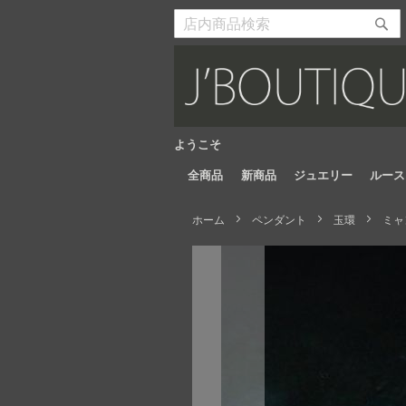
Skip
to
検
検
Content
索
索
開
開
始
始
ようこそ
全商品
新商品
ジュエリー
ルース
ホーム
ペンダント
玉環
ミャ
Skip
to
the
end
of
the
images
gallery