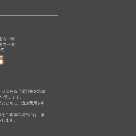
内一律)
国内一律)
0円
ージにある「鑑別書を追加
願い致します。
間とともに、追加費用を申
成をご希望の場合には、事
致します。