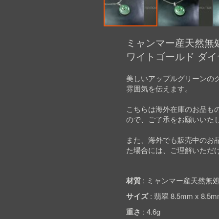
Skip
to
ミャンマー産天然無処理
the
ワイトゴールド ダイ
beginning
of
the
美しいアップルグリーンの
images
雰囲気を伝えます。
gallery
こちらは海外在庫のお品も
ので、ご了承をお願いいた
また、海外でも販売中のお
た場合には、ご理解いただ
材質
ミャンマー産天然無処
サイズ
翡翠 8.5mm x 8.
重さ
4.6g