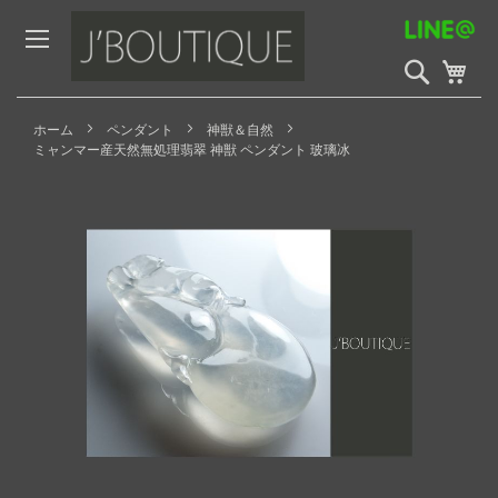
Skip
to
Content
検
My 
索
開
始
ホーム
ペンダント
神獣＆自然
ミャンマー産天然無処理翡翠 神獣 ペンダント 玻璃冰
Skip
to
the
end
of
the
images
gallery