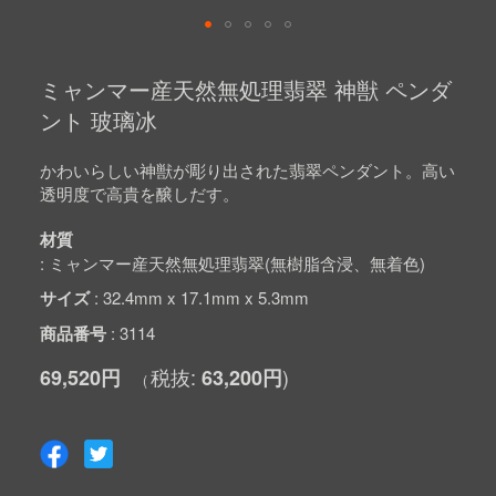
Skip
to
ミャンマー産天然無処理翡翠 神獣 ペンダ
the
beginning
ント 玻璃冰
of
the
images
かわいらしい神獣が彫り出された翡翠ペンダント。高い
gallery
透明度で高貴を醸しだす。
材質
ミャンマー産天然無処理翡翠(無樹脂含浸、無着色)
サイズ
32.4mm x 17.1mm x 5.3mm
商品番号
3114
69,520円
63,200円