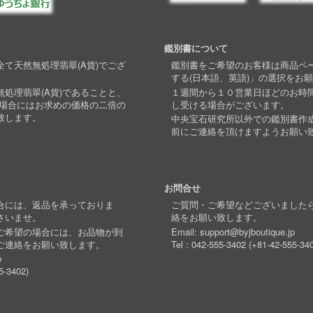
鑑別書について
て天然無処理翡翠(A貨)でござ
鑑別書をご希望のお客様は商品ペ
する(日本語、英語)」の選択をお
処理翡翠(A貨)であることと、
１週間から１０営業日ほどのお時
い場合にはお求めの価格の二倍の
し受ける場合がございます。
致します。
中央宝石研究所以外での鑑別書作
前にご連絡を頂けますようお願い
お問合せ
合には、返品を承っておりま
ご質問・ご希望などございました
さいませ。
絡をお願い致します。
ご希望の場合には、お品物が到
Email:
support@byjboutique.jp
ご連絡をお願い致します。
Tel :
042-555-3402
(
+81-42-555-34
p
5-3402
)