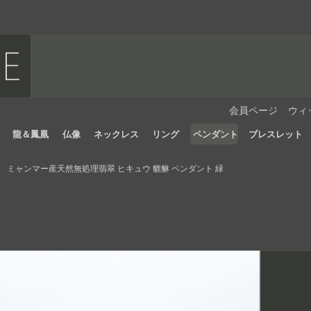
会員ページ
ウィ
龍＆鳳凰
仏像
ネックレス
リング
ペンダント
ブレスレット
ミャンマー産天然無処理翡翠 ヒキュウ 貔貅 ペンダント 緑