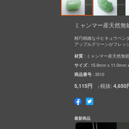
Skip
to
ミャンマー産天然無処
the
beginning
精巧精緻な小ヒキュウペン
of
アップルグリーンがフレッ
the
images
gallery
材質
ミャンマー産天然無処
サイズ
15.9mm x 11.0mm 
商品番号
3510
5,115円
4,650
最新商品