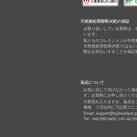
天然無処理翡翠(A貨)の保証
お取り扱いしている翡翠は、全
います。
私たちのコレクションが天然無
天然無処理翡翠(A貨)ではな
額をお支払いすることを保証
返品について
お気に召して頂けなかった場
す。お気軽にお申し付けくだ
大変恐れ入りますが、返品を
着後、３日以内に下記宛てに
Email:
support@byjboutique.j
Tel :
042-555-3402
(
+81-42-55