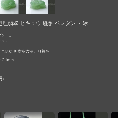
理翡翠 ヒキュウ 貔貅 ペンダント 緑
ダント。
シュ。
理翡翠(無樹脂含浸、無着色)
x 7.1mm
円