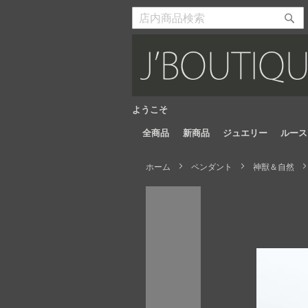
Skip
to
検
検
Content
索
索
開
開
始
始
ようこそ
全商品
新商品
ジュエリー
ルース
ホーム
ペンダント
神獣＆自然
Skip
to
the
end
of
the
images
gallery