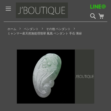
Skip
to
Content
検
My 
索
開
始
ホーム
ペンダント
その他 ペンダント
ミャンマー産天然無処理翡翠 鳳凰 ペンダント 手石 薄緑
Skip
to
the
end
of
the
images
gallery