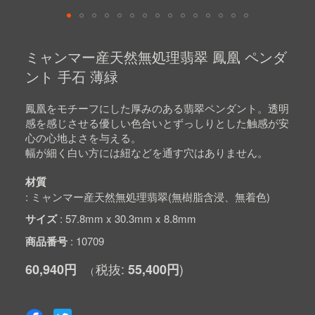
Skip
to
ミャンマー産天然無処理翡翠 鳳凰 ペンダ
the
beginning
ント 手石 薄緑
of
the
images
鳳凰をモチーフにした厚みのある翡翠ペンダント。透明
gallery
感を感じさせる優しい色合いとずっしりとした触感が安
心の心地よさを与える。
幅が細く白い方には紐などを通す穴はありません。
材質
ミャンマー産天然無処理翡翠(無樹脂含浸、無着色)
サイズ
57.8mm x 30.3mm x 8.8mm
商品番号
10709
60,940円
55,400円