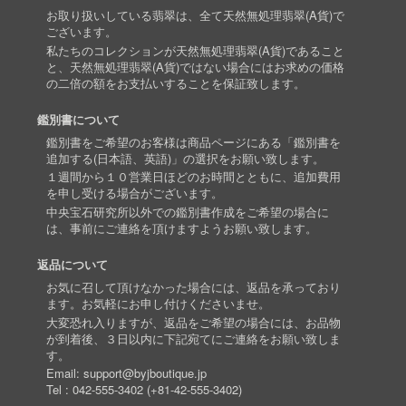
お取り扱いしている翡翠は、全て天然無処理翡翠(A貨)で
ございます。
私たちのコレクションが天然無処理翡翠(A貨)であること
と、天然無処理翡翠(A貨)ではない場合にはお求めの価格
の二倍の額をお支払いすることを保証致します。
鑑別書について
鑑別書をご希望のお客様は商品ページにある「鑑別書を
追加する(日本語、英語)」の選択をお願い致します。
１週間から１０営業日ほどのお時間とともに、追加費用
を申し受ける場合がございます。
中央宝石研究所以外での鑑別書作成をご希望の場合に
は、事前にご連絡を頂けますようお願い致します。
返品について
お気に召して頂けなかった場合には、返品を承っており
ます。お気軽にお申し付けくださいませ。
大変恐れ入りますが、返品をご希望の場合には、お品物
が到着後、３日以内に下記宛てにご連絡をお願い致しま
す。
Email:
support@byjboutique.jp
Tel :
042-555-3402
(
+81-42-555-3402
)