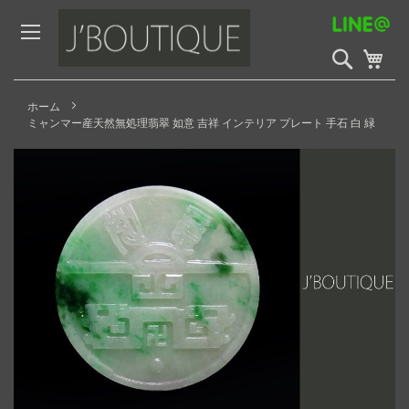
Skip
to
Content
検
My 
索
開
始
ホーム
ミャンマー産天然無処理翡翠 如意 吉祥 インテリア プレート 手石 白 緑
Skip
to
the
end
of
the
images
gallery