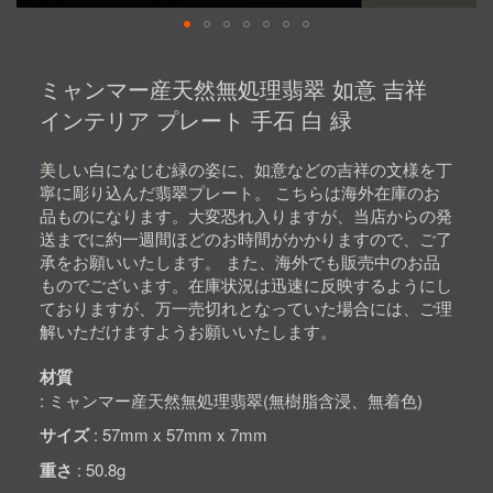
Skip
to
ミャンマー産天然無処理翡翠 如意 吉祥
the
beginning
インテリア プレート 手石 白 緑
of
the
images
美しい白になじむ緑の姿に、如意などの吉祥の文様を丁
gallery
寧に彫り込んだ翡翠プレート。 こちらは海外在庫のお
品ものになります。大変恐れ入りますが、当店からの発
送までに約一週間ほどのお時間がかかりますので、ご了
承をお願いいたします。 また、海外でも販売中のお品
ものでございます。在庫状況は迅速に反映するようにし
ておりますが、万一売切れとなっていた場合には、ご理
解いただけますようお願いいたします。
材質
ミャンマー産天然無処理翡翠(無樹脂含浸、無着色)
サイズ
57mm x 57mm x 7mm
重さ
50.8g