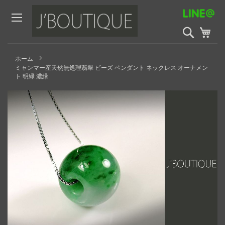
Skip
to
Content
検
My 
索
開
始
ホーム
ミャンマー産天然無処理翡翠 ビーズ ペンダント ネックレス オーナメン
ト 明緑 濃緑
Skip
to
the
end
of
the
images
gallery