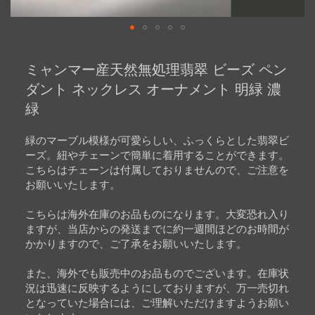
Skip
to
ミャンマー産天然無処理翡翠 ビーズ ペン
the
beginning
ダント ネックレス オーナメント 明緑 濃
of
緑
the
images
gallery
緑のマーブル模様が可愛らしい、ふっくらとした翡翠ビ
ーズ。紐やチェーンで簡単に着用することができます。
こちらはチェーンは付属しておりませんので、ご注意を
お願いいたします。
こちらは海外在庫のお品ものになります。大変恐れ入り
ますが、当店からの発送までに約一週間ほどのお時間が
かかりますので、ご了承をお願いいたします。
また、海外でも販売中のお品ものでございます。在庫状
況は迅速に反映するようにしておりますが、万一売切れ
となっていた場合には、ご理解いただけますようお願い