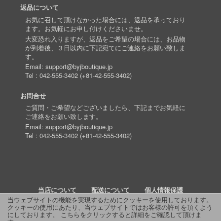
返品について
お気に召して頂けなかった場合には、返品を承っており
ます。お気軽にお申し付けくださいませ。
大変恐れ入りますが、返品をご希望の場合には、お品物
が到着後、３日以内に下記宛てにご連絡をお願い致しま
す。
Email:
support@byjboutique.jp
Tel :
042-555-3402
(
+81-42-555-3402
)
お問合せ
ご質問・ご希望などございましたら、下記までお気軽に
ご連絡をお願い致します。
Email:
support@byjboutique.jp
Tel :
042-555-3402
(
+81-42-555-3402
)
当店について
配送について
個人情報保護
当ウェブサイトの機能を実現するためにクッキーを使用しております。
クッキーの使用にあたり、当ウェブサイトではお客様の許可を頂くよう
詳細検索
よくあるご質問
お問い合わせ
RSS
にしております。
こちらをクリックすると詳細をご確認して頂けま