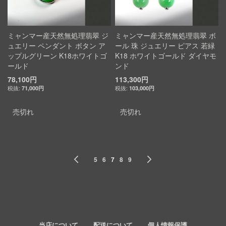
ミャンマー産天然無処理翡翠 ジ
ミャンマー産天然無処理翡翠 ボ
ュエリー ペンダント ボタン ア
ール 珠 ジュエリー ピアス 若緑
ップルグリーン K18ホワイトゴ
K18 ホワイトゴールド ダイヤモ
ールド
ンド
78,100円
113,300円
71,000円
103,000円
売切れ
売切れ
Page
Page
前へ
Page
Page
You're currently reading page
Page
Page
Page
次へ
5
6
7
8
9
当店について
配送について
個人情報保護