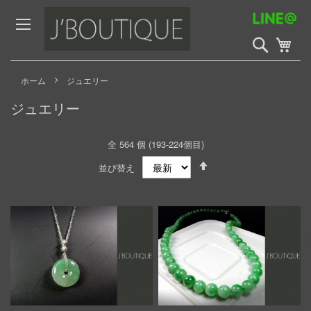
Skip
to
Content
検
My 
索
開
始
ホーム
ジュエリー
ジュエリー
全
564
個 (
193
-
224
個目)
Set
並び替え
Descending
Direction